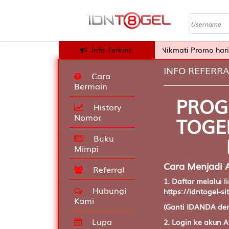
aik & Terpercaya di indonesia | Nikmati Promo harian berhadiah 
Info Terkini:
INFO REFERRA
Cara
Bermain
PROGR
History
Nomor
TOGE
Buku
Mimpi
Cara Menjadi 
Referral
1. Daftar melalui li
Hubungi
https://idntogel-s
Kami
(Ganti IDANDA de
Lupa
2. Login ke akun 