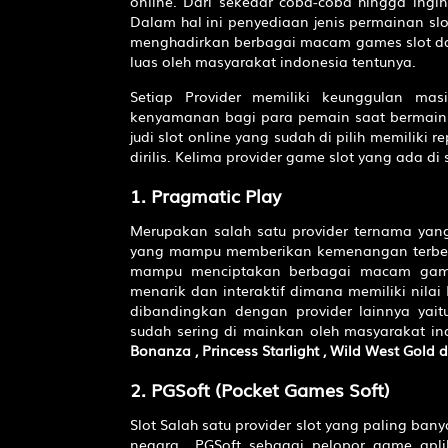
online. Dari sekedar coba-coba hingga ingin 
Manchest... vs
Dalam hal ini penyediaan jenis permainan sl
i
Bournemo...
menghadirkan berbagai macam games slot dar
23/08 21:00PM
luas oleh masyarakat indonesia tentunya.
Manchester
H
City
Setiap Provider memiliki keunggulan m
kenyamanan bagi para pemain saat bermain s
Bournemouth
W
judi slot online yang sudah di pilih memiliki 
AFC
dirilis. Kelima provider game slot yang ada di 
-1.25
HDP
1.25
-1.05
Odds
-1.07
1. Pragmatic Play
PLAY
Merupakan salah satu provider ternama yan
yang mampu memberikan kemenangan terbesa
Frosinon... vs
i
Juventus
mampu menciptakan berbagai macam games
23/08 23:30PM
menarik dan interaktif dimana memiliki nilai 
dibandingkan dengan provider lainnya yait
H
Frosinone
sudah sering di mainkan oleh masyarakat in
Bonanza , Princess Starlight , Wild West Gold d
W
Juventus
2. PGSoft (Pocket Games Soft)
1.25
HDP
-1.25
-1.28
Odds
1.13
Slot Salah satu provider slot yang paling ba
PLAY
negara.. PGSoft sebagai pelopor game aplika