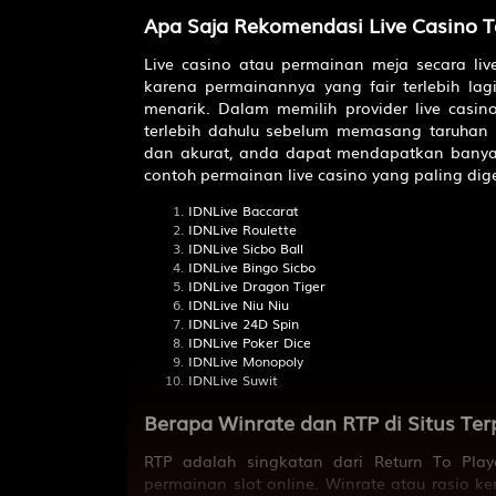
Apa Saja Rekomendasi Live Casino 
Live casino atau permainan meja secara li
karena permainannya yang fair terlebih lag
menarik. Dalam memilih provider live casi
terlebih dahulu sebelum memasang taruhan 
dan akurat, anda dapat mendapatkan banyak
contoh permainan live casino yang paling di
IDNLive Baccarat
IDNLive Roulette
IDNLive Sicbo Ball
IDNLive Bingo Sicbo
IDNLive Dragon Tiger
IDNLive Niu Niu
IDNLive 24D Spin
IDNLive Poker Dice
IDNLive Monopoly
IDNLive Suwit
Berapa Winrate dan RTP di Situs Te
RTP adalah singkatan dari Return To Play
permainan slot online. Winrate atau rasio 