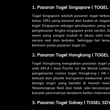
1.
Pasaran Togel Singapore ( TOGEL 
Racing S... vs
i
Villarre...
16/08 22:00PM
Togel Singapore adalah pasaran togel terbes
tahun 1951 yang berasal dari kedah di nega
Racing
H
togel Singapore sebagai pendapatan yang me
Santander
pengeluaran Angka singapore prize sendiri, S
W
Villarreal
resmi yang sangat mudah di akses oleh ma
secara real dan terbuka. Sehingga hal ter
0.50
HDP
-0.50
-1.31
Odds
-1.13
bermain pada pasaran togel ini.
PLAY
2.
Pasaran Togel Hongkong ( TOGEL 
Parma Ca... vs
Togel Hongkong merupakan pasaran togel ya
i
Cagliari
oleh APLA ( Asia Pacific on the World Lottery
23/08 01:45AM
pengeluaran nomor togel Hongkong ( HK ) 
H
Parma Calcio
terbuat dari plastik transparan berbentuk s
tenaga angin yang berada di bawah mesin
W
Cagliari
Streamingnya Real dan tidak ada kecurangan
banyak peminatnya terutama bettor indonesia
0.00
HDP
0.00
-1.16
Odds
1.02
3. Pasaran Togel Sidney ( TOGEL SDY
PLAY