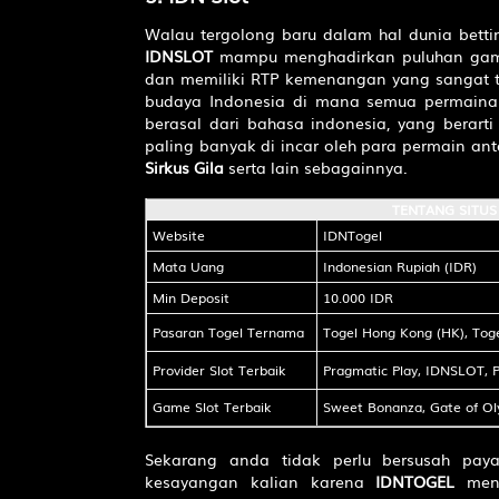
Inter Mi... vs
i
Monza
Walau tergolong baru dalam hal dunia betti
22/08 23:30PM
IDNSLOT
mampu menghadirkan puluhan game
dan memiliki RTP kemenangan yang sangat 
H
Inter Milan
budaya Indonesia di mana semua permainan
berasal dari bahasa indonesia, yang berarti
W
Monza
paling banyak di incar oleh para permain ant
-1.75
HDP
1.75
-1.05
Odds
-1.07
Sirkus Gila
serta lain sebagainnya.
PLAY
TENTANG SITUS
Website
IDNTogel
Paris Sa... vs
Mata Uang
Rennes
Indonesian Rupiah (IDR)
i
24/08
01:45AM
Min Deposit
10.000 IDR
Pasaran Togel Ternama
Togel Hong Kong (HK), Toge
Paris Saint
H
Germain
Provider Slot Terbaik
Pragmatic Play, IDNSLOT, 
W
Rennes
Game Slot Terbaik
Sweet Bonanza, Gate of Oly
-1.25
HDP
1.25
-1.09
Odds
-1.03
Sekarang anda tidak perlu bersusah paya
PLAY
kesayangan kalian karena
IDNTOGEL
meny