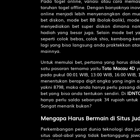
Pada togel online, variasi atau cara mem
Arsenal vs
taruhan togel offline. Dengan banyaknya inov
i
Coventry...
22/08 03:00AM
online menjadi lebih menyenangkan dan mud
bet diskon, mode bet BB (bolak-balik), mode
H
Arsenal
menyediakan bet super diskon dimana no
hadiah yang besar juga. Selain mode bet ya
W
Coventry City
seperti colok bebas, colok shio, kembang-k
lagi yang bisa langsung anda praktekkan at
-2.00
HDP
2.00
-1.02
Odds
-1.11
mainnya.
PLAY
Untuk memulai bet, pertama yang harus dil
satu pasaran ternama yaitu
Toto Macau 4D
ya
Newcastl... vs
pada pukul 00:01 WIB, 13:00 WIB, 16:00 WIB, 
i
Liverpoo...
23/08 23:30PM
menentukan berapa digit angka yang ingin 
yakni 8798, maka anda hanya perlu pasang d
Newcastle
bet yang bisa anda tentukan sendiri. Di
IDNT
H
United
hanya perlu saldo sebanyak 34 rupiah untuk
Sangat menarik bukan?
W
Liverpool
Mengapa Harus Bermain di Situs Jud
0.25
HDP
-0.25
-1.07
Odds
-1.05
Perkembangan pesat dunia teknologi dan ju
PLAY
situs abal-abal yang tidak bertanggung jaw