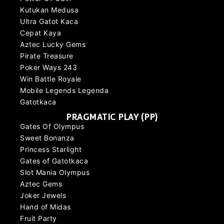
Kutukan Medusa
Ultra Gatot Kaca
Cepat Kaya
Aztec Lucky Gems
Pirate Treasure
Poker Ways 243
Win Battle Royale
Mobile Legends Legenda
Gatotkaca
PRAGMATIC PLAY (PP)
Gates Of Olympus
Sweet Bonanza
Princess Starlight
Gates of Gatotkaca
Slot Mania Olympus
Aztec Gems
Joker Jewels
Hand of Midas
Fruit Party