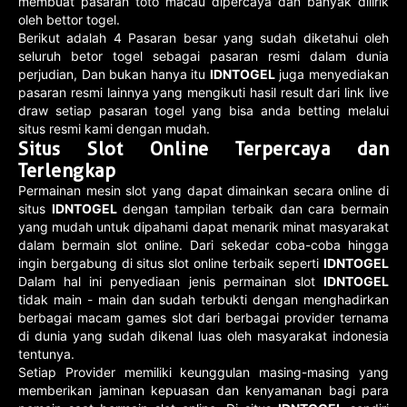
membuat pasaran toto macau dipercaya dan banyak dilirik
oleh bettor togel.
Berikut adalah 4 Pasaran besar yang sudah diketahui oleh
seluruh betor togel sebagai pasaran resmi dalam dunia
perjudian, Dan bukan hanya itu
IDNTOGEL
juga menyediakan
pasaran resmi lainnya yang mengikuti hasil result dari link live
draw setiap pasaran togel yang bisa anda betting melalui
situs resmi kami dengan mudah.
Situs Slot Online Terpercaya dan
Terlengkap
Permainan mesin slot yang dapat dimainkan secara online di
situs
IDNTOGEL
dengan tampilan terbaik dan cara bermain
yang mudah untuk dipahami dapat menarik minat masyarakat
dalam bermain slot online. Dari sekedar coba-coba hingga
ingin bergabung di situs slot online terbaik seperti
IDNTOGEL
Dalam hal ini penyediaan jenis permainan slot
IDNTOGEL
tidak main - main dan sudah terbukti dengan menghadirkan
berbagai macam games slot dari berbagai provider ternama
di dunia yang sudah dikenal luas oleh masyarakat indonesia
tentunya.
Setiap Provider memiliki keunggulan masing-masing yang
memberikan jaminan kepuasan dan kenyamanan bagi para