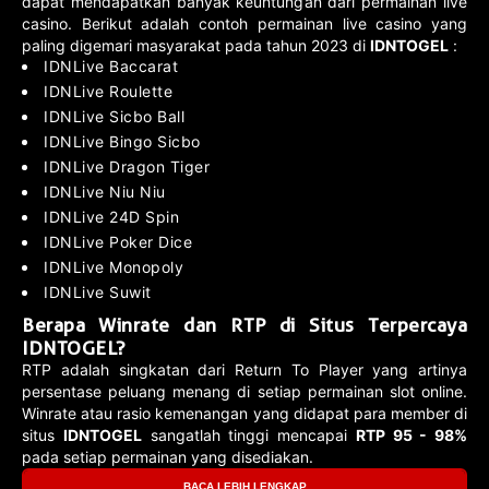
dapat mendapatkan banyak keuntungan dari permainan live
casino. Berikut adalah contoh permainan live casino yang
paling digemari masyarakat pada tahun 2023 di
IDNTOGEL
:
IDNLive Baccarat
IDNLive Roulette
IDNLive Sicbo Ball
IDNLive Bingo Sicbo
IDNLive Dragon Tiger
IDNLive Niu Niu
IDNLive 24D Spin
IDNLive Poker Dice
IDNLive Monopoly
IDNLive Suwit
Berapa Winrate dan RTP di Situs Terpercaya
IDNTOGEL?
RTP adalah singkatan dari Return To Player yang artinya
persentase peluang menang di setiap permainan slot online.
Winrate atau rasio kemenangan yang didapat para member di
situs
IDNTOGEL
sangatlah tinggi mencapai
RTP 95 - 98%
pada setiap permainan yang disediakan.
BACA LEBIH LENGKAP