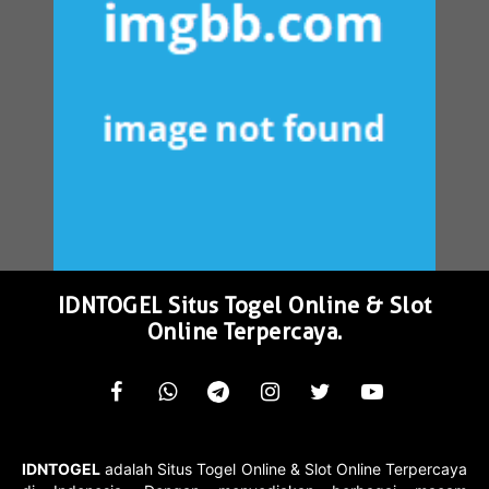
IDNTOGEL Situs Togel Online & Slot
Online Terpercaya.
IDNTOGEL
adalah Situs Togel Online & Slot Online Terpercaya