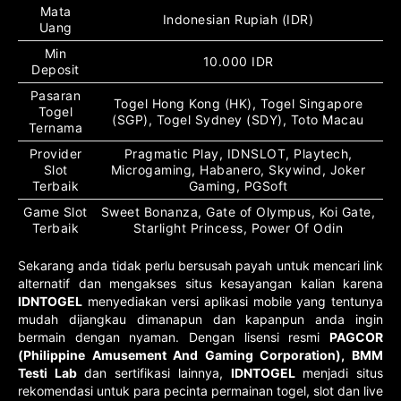
Mata
Indonesian Rupiah (IDR)
Uang
Min
10.000 IDR
Deposit
Pasaran
Togel Hong Kong (HK), Togel Singapore
Togel
(SGP), Togel Sydney (SDY), Toto Macau
Ternama
Provider
Pragmatic Play, IDNSLOT, Playtech,
Slot
Microgaming, Habanero, Skywind, Joker
Terbaik
Gaming, PGSoft
Game Slot
Sweet Bonanza, Gate of Olympus, Koi Gate,
Terbaik
Starlight Princess, Power Of Odin
Sekarang anda tidak perlu bersusah payah untuk mencari link
alternatif dan mengakses situs kesayangan kalian karena
IDNTOGEL
menyediakan versi aplikasi mobile yang tentunya
mudah dijangkau dimanapun dan kapanpun anda ingin
bermain dengan nyaman. Dengan lisensi resmi
PAGCOR
(Philippine Amusement And Gaming Corporation), BMM
Testi Lab
dan sertifikasi lainnya,
IDNTOGEL
menjadi situs
rekomendasi untuk para pecinta permainan togel, slot dan live