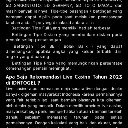
5D SAIGONTOTO, 5D GERMANY, 5D TOTO MACAU dan
masih banyak lainnya. Tipe-tipe pasangan / bettingan yang
beragam dapat dipilih pada saat melakukan pemasangan
taruhan anda. Tipe yang dimaksud antara lain :
Bettingan Tipe Full yang memiliki hadiah terbesar
Bettingan Tipe Diskon yang memberikan diskon pada
pemain setiap pemasangan
Bettingan Tipe BB ( Bolak Balik ) yang dapat
dimenangkan apabila angka yang keluar terbalik dari
angka yang dipasang
Bettingan Tipe Prize yang memungkinkan persentase
kemenangan pemain meningkat.
Apa Saja Rekomendasi Live Casino Tahun 2023
di IDNTOGEL ?
Live casino atau permainan meja secara live dengan dealer
banyak digemari masyarakat Indonesia karena permainannya
yang fair terlebih lagi saat bermain biasanya kita ditemani
oleh dealer yang menarik. Dalam memilih provider live casino,
masyarakat juga perlu memperhatikan aturan bermain terlebih
dahulu sebelum memasang taruhan pada setiap
permainannya. Dengan kalkulasi yang baik dan akurat, anda