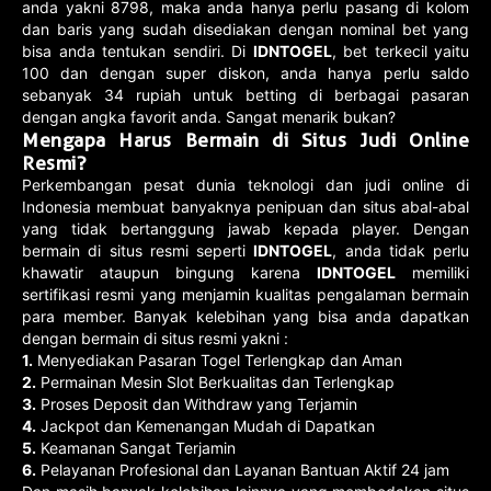
anda yakni 8798, maka anda hanya perlu pasang di kolom
dan baris yang sudah disediakan dengan nominal bet yang
bisa anda tentukan sendiri. Di
IDNTOGEL
, bet terkecil yaitu
100 dan dengan super diskon, anda hanya perlu saldo
sebanyak 34 rupiah untuk betting di berbagai pasaran
dengan angka favorit anda. Sangat menarik bukan?
Mengapa Harus Bermain di Situs Judi Online
Resmi?
Perkembangan pesat dunia teknologi dan judi online di
Indonesia membuat banyaknya penipuan dan situs abal-abal
yang tidak bertanggung jawab kepada player. Dengan
bermain di situs resmi seperti
IDNTOGEL
, anda tidak perlu
khawatir ataupun bingung karena
IDNTOGEL
memiliki
sertifikasi resmi yang menjamin kualitas pengalaman bermain
para member. Banyak kelebihan yang bisa anda dapatkan
dengan bermain di situs resmi yakni :
1.
Menyediakan Pasaran Togel Terlengkap dan Aman
2.
Permainan Mesin Slot Berkualitas dan Terlengkap
3.
Proses Deposit dan Withdraw yang Terjamin
4.
Jackpot dan Kemenangan Mudah di Dapatkan
5.
Keamanan Sangat Terjamin
6.
Pelayanan Profesional dan Layanan Bantuan Aktif 24 jam