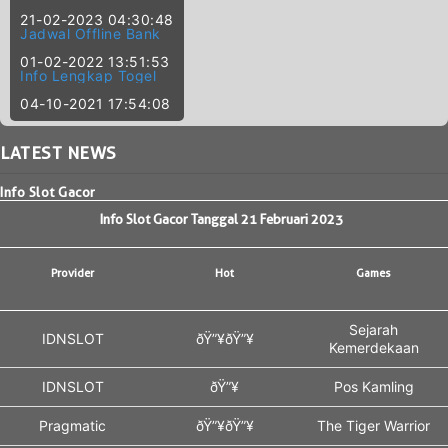
21-02-2023 04:30:48
Jadwal Offline Bank
01-02-2022 13:51:53
Info Lengkap Togel
04-10-2021 17:54:08
LATEST
NEWS
Info Slot Gacor
Info Slot Gacor Tanggal 21 Februari 2023
Provider
Hot
Games
Sejarah
IDNSLOT
ðŸ”¥ðŸ”¥
Kemerdekaan
IDNSLOT
ðŸ”¥
Pos Kamling
Pragmatic
ðŸ”¥ðŸ”¥
The Tiger Warrior