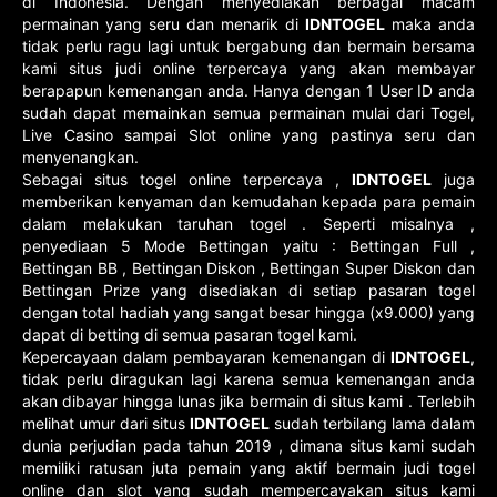
di Indonesia. Dengan menyediakan berbagai macam
permainan yang seru dan menarik di
IDNTOGEL
maka anda
tidak perlu ragu lagi untuk bergabung dan bermain bersama
kami situs judi online terpercaya yang akan membayar
berapapun kemenangan anda. Hanya dengan 1 User ID anda
sudah dapat memainkan semua permainan mulai dari Togel,
Live Casino sampai Slot online yang pastinya seru dan
menyenangkan.
Sebagai situs togel online terpercaya ,
IDNTOGEL
juga
memberikan kenyaman dan kemudahan kepada para pemain
dalam melakukan taruhan togel . Seperti misalnya ,
penyediaan 5 Mode Bettingan yaitu : Bettingan Full ,
Bettingan BB , Bettingan Diskon , Bettingan Super Diskon dan
Bettingan Prize yang disediakan di setiap pasaran togel
dengan total hadiah yang sangat besar hingga (x9.000) yang
dapat di betting di semua pasaran togel kami.
Kepercayaan dalam pembayaran kemenangan di
IDNTOGEL
,
tidak perlu diragukan lagi karena semua kemenangan anda
akan dibayar hingga lunas jika bermain di situs kami . Terlebih
melihat umur dari situs
IDNTOGEL
sudah terbilang lama dalam
dunia perjudian pada tahun 2019 , dimana situs kami sudah
memiliki ratusan juta pemain yang aktif bermain judi togel
online dan slot yang sudah mempercayakan situs kami