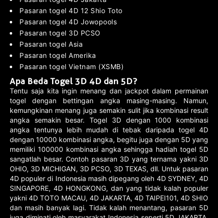
Pasaran togel 4D 12 Shio Toto
Pasaran togel 4D Jowopools
Pasaran togel 3D PCSO
Pasaran togel Asia
Pasaran togel Amerika
Pasaran togel Vietnam (XSMB)
Apa Beda Togel 3D 4D dan 5D?
Tentu saja kita ingin menang dan jackpot dalam permainan
togel dengan bettingan angka masing-masing. Namun,
kemungkinan menang juga semakin sulit jika kombinasi result
angka semakin besar. Togel 3D dengan 1000 kombinasi
angka tentunya lebih mudah di tebak daripada togel 4D
dengan 10000 kombinasi angka, begitu juga dengan 5D yang
memiliki 100000 kombinasi angka sehingga hadiah togel 5D
sangatlah besar. Contoh pasaran 3D yang ternama yakni 3D
OHIO, 3D MICHIGAN, 3D PCSO, 3D TEXAS, dll. Untuk pasaran
4D populer di Indonesia masih dipegang oleh 4D SYDNEY, 4D
SINGAPORE, 4D HONGKONG, dan yang tidak kalah populer
yakni 4D TOTO MACAU, 4D JAKARTA, 4D TAIPEI101, 4D SHIO
dan masih banyak lagi. Tidak kalah menantang, pasaran 5D
juga diminati oleh masyarakat Indonesia seperti 5D JAKARTA,