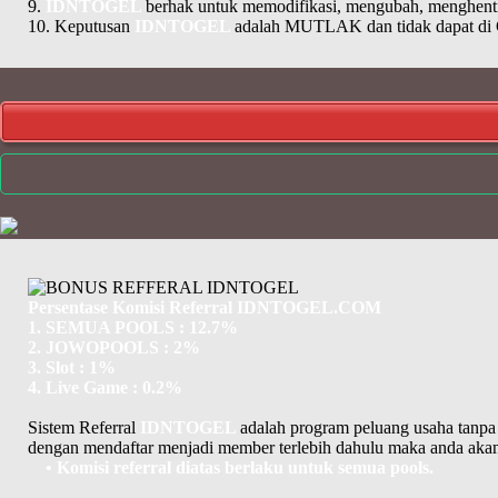
9.
IDNTOGEL
berhak untuk memodifikasi, mengubah, menghentik
10. Keputusan
IDNTOGEL
adalah MUTLAK dan tidak dapat d
Persentase Komisi Referral IDNTOGEL.COM
1. SEMUA POOLS : 12.7%
2. JOWOPOOLS : 2%
3. Slot : 1%
4. Live Game : 0.2%
Sistem Referral
IDNTOGEL
adalah program peluang usaha tanpa
dengan mendaftar menjadi member terlebih dahulu maka anda akan
• Komisi referral diatas berlaku untuk semua pools.