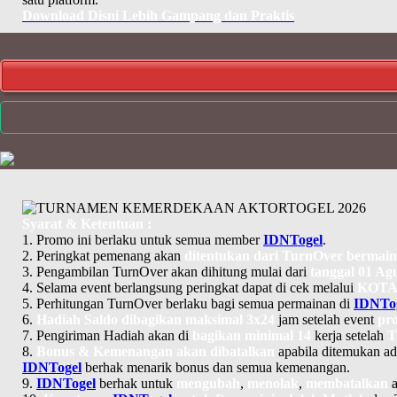
Download Disni Lebih Gampang dan Praktis
Syarat & Ketentuan :
1. Promo ini berlaku untuk semua member
IDNTogel
.
2. Peringkat pemenang akan
ditentukan dari TurnOver bermain 
3. Pengambilan TurnOver akan dihitung mulai dari
tanggal 01 Agu
4. Selama event berlangsung peringkat dapat di cek melalui
KOTA
5. Perhitungan TurnOver berlaku bagi semua permainan di
IDNTo
6.
Hadiah Saldo dibagikan maksimal 3x24
jam setelah event
pr
7. Pengiriman Hadiah akan di
bagikan minimal 14
kerja setelah
T
8.
Bonus & Kemenangan akan dibatalkan
apabila ditemukan a
IDNTogel
berhak menarik bonus dan semua kemenangan.
9.
IDNTogel
berhak untuk
mengubah
,
menolak
,
membatalkan
a