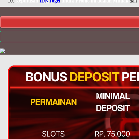
10.
Keputusan
IDNTogel
untuk Promo ini adalah Mutlak
dan 